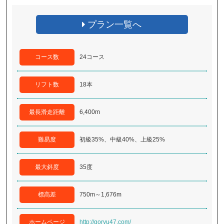
プラン一覧へ
コース数
24コース
リフト数
18本
最長滑走距離
6,400m
難易度
初級35%、中級40%、上級25%
最大斜度
35度
標高差
750m～1,676m
ホームページ
http://goryu47.com/