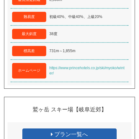
難易度
初級40%、中級40%、上級20%
最大斜度
38度
標高差
731m～1,855m
https://www.princehotels.co.jp/ski/myoko/wint
ホームページ
er/
鷲ヶ岳 スキー場【岐阜近郊】
プラン一覧へ