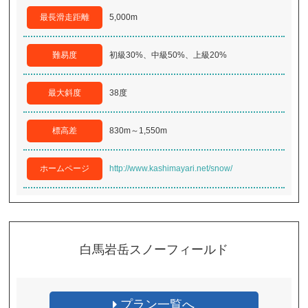
最長滑走距離
5,000m
難易度
初級30%、中級50%、上級20%
最大斜度
38度
標高差
830m～1,550m
ホームページ
http://www.kashimayari.net/snow/
白馬岩岳スノーフィールド
プラン一覧へ