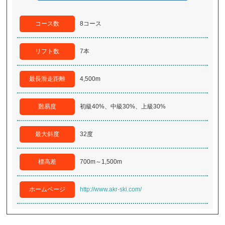
コース数
8コース
リフト数
7本
最長滑走距離
4,500m
難易度
初級40%、中級30%、上級30%
最大斜度
32度
標高差
700m～1,500m
ホームページ
http://www.akr-ski.com/