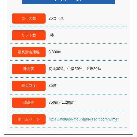
コース数
26コース
リフト数
8本
最長滑走距離
3,800m
難易度
初級30%、中級50%、上級20%
最大斜度
35度
標高差
750m～1,289m
ホームページ
https://iwatake-mountain-resort.com/winter