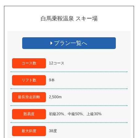
白馬乗鞍温泉 スキー場
プラン一覧へ
コース数
12コース
リフト数
9本
最長滑走距離
2,500m
難易度
初級20%、中級50%、上級30%
最大斜度
38度