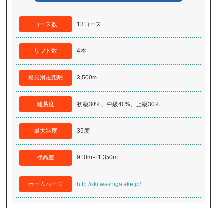
コース数
13コース
リフト数
4本
最長滑走距離
3,500m
難易度
初級30%、中級40%、上級30%
最大斜度
35度
標高差
910m～1,350m
ホームページ
http://ski.washigatake.jp/