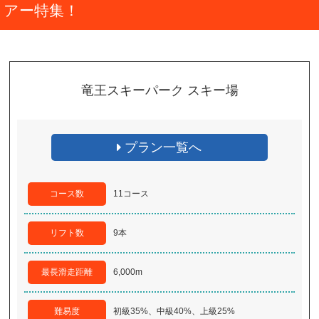
アー特集！
竜王スキーパーク スキー場
プラン一覧へ
コース数
11コース
リフト数
9本
最長滑走距離
6,000m
難易度
初級35%、中級40%、上級25%