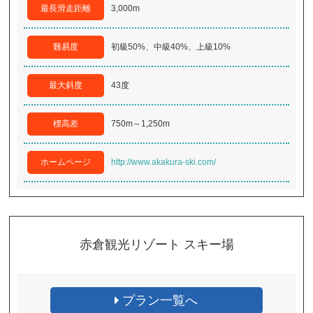
最長滑走距離
3,000m
難易度
初級50%、中級40%、上級10%
最大斜度
43度
標高差
750m～1,250m
ホームページ
http://www.akakura-ski.com/
赤倉観光リゾート スキー場
プラン一覧へ