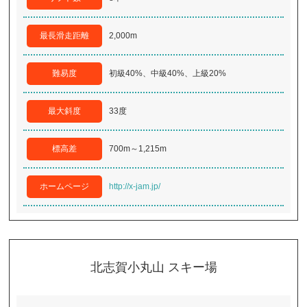
最長滑走距離
2,000m
難易度
初級40%、中級40%、上級20%
最大斜度
33度
標高差
700m～1,215m
ホームページ
http://x-jam.jp/
北志賀小丸山 スキー場