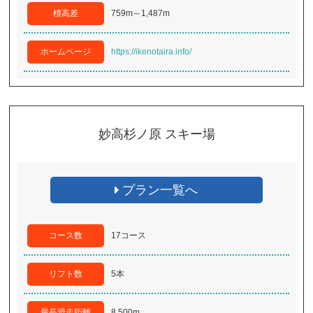
標高差
759m～1,487m
ホームページ
https://ikenotaira.info/
妙高杉ノ原 スキー場
プラン一覧へ
コース数
17コース
リフト数
5本
最長滑走距離
8,500m