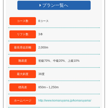
プラン一覧へ
コース数
8コース
リフト数
3本
最長滑走距離
2,000m
難易度
初級70%、中級20%、上級10%
最大斜度
38度
標高差
850m～1,250m
ホームページ
http://www.komaruyama.jp/komaruyama/