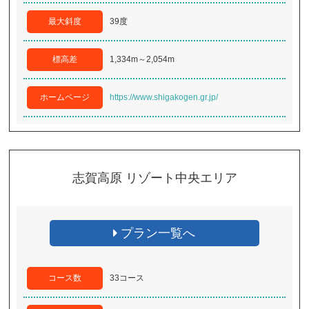
最大斜度
39度
標高差
1,334m～2,054m
ホームページ
https://www.shigakogen.gr.jp/
志賀高原 リゾート中央エリア
プラン一覧へ
コース数
33コース