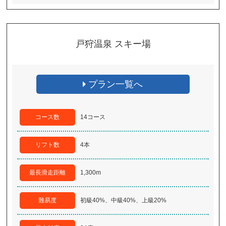
戸狩温泉 スキー場
プラン一覧へ
コース数
14コース
リフト数
4本
最長滑走距離
1,300m
難易度
初級40%、中級40%、上級20%