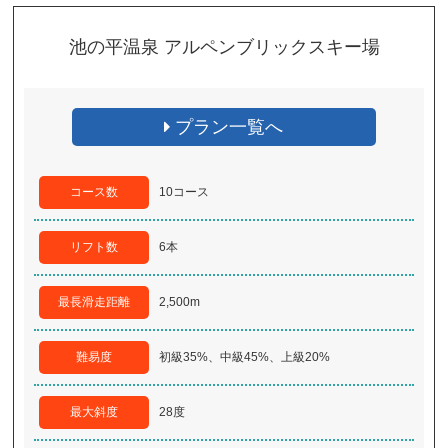
池の平温泉 アルペンブリックスキー場
プラン一覧へ
コース数
10コース
リフト数
6本
最長滑走距離
2,500m
難易度
初級35%、中級45%、上級20%
最大斜度
28度