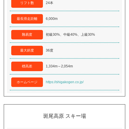
リフト数
24本
最長滑走距離
6,000m
難易度
初級30%、中級40%、上級30%
最大斜度
36度
標高差
1,334m～2,054m
ホームページ
https://shigakogen.co.jp/
斑尾高原 スキー場