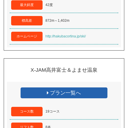
最大斜度
42度
標高差
872m～1,402m
ホームページ
http://hakubacortina.jp/ski/
X-JAM高井富士＆よませ温泉
プラン一覧へ
コース数
19コース
リフト数
8本