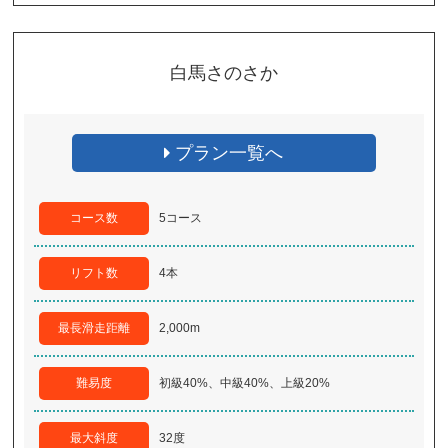
白馬さのさか
プラン一覧へ
コース数
5コース
リフト数
4本
最長滑走距離
2,000m
難易度
初級40%、中級40%、上級20%
最大斜度
32度