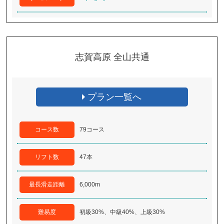
志賀高原 全山共通
プラン一覧へ
コース数
79コース
リフト数
47本
最長滑走距離
6,000m
難易度
初級30%、中級40%、上級30%