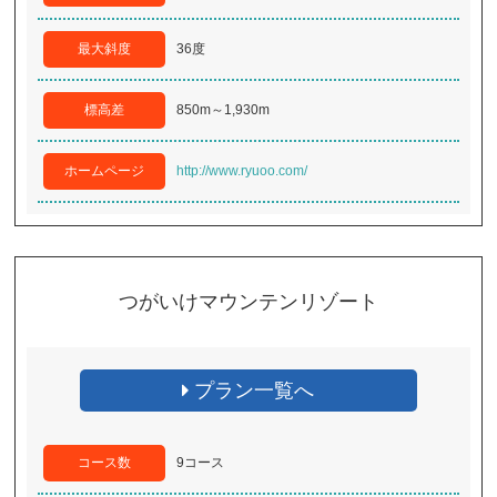
最大斜度
36度
標高差
850m～1,930m
ホームページ
http://www.ryuoo.com/
つがいけマウンテンリゾート
プラン一覧へ
コース数
9コース