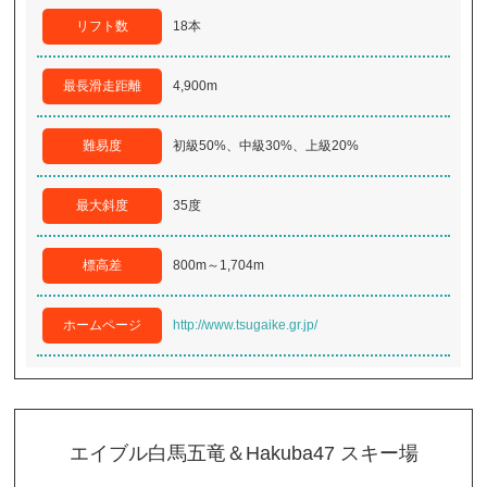
リフト数
18本
最長滑走距離
4,900m
難易度
初級50%、中級30%、上級20%
最大斜度
35度
標高差
800m～1,704m
ホームページ
http://www.tsugaike.gr.jp/
エイブル白馬五竜＆Hakuba47 スキー場