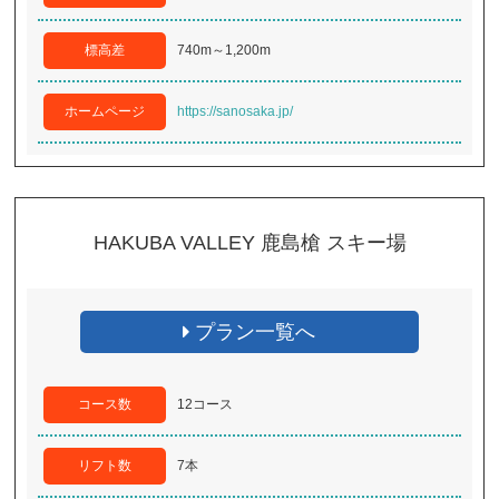
標高差
740m～1,200m
ホームページ
https://sanosaka.jp/
HAKUBA VALLEY 鹿島槍 スキー場
プラン一覧へ
コース数
12コース
リフト数
7本