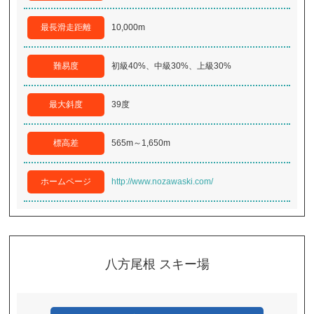
最長滑走距離
10,000m
難易度
初級40%、中級30%、上級30%
最大斜度
39度
標高差
565m～1,650m
ホームページ
http://www.nozawaski.com/
八方尾根 スキー場