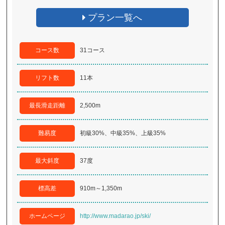
プラン一覧へ
コース数
31コース
リフト数
11本
最長滑走距離
2,500m
難易度
初級30%、中級35%、上級35%
最大斜度
37度
標高差
910m～1,350m
ホームページ
http://www.madarao.jp/ski/