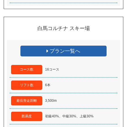
白馬コルチナ スキー場
プラン一覧へ
コース数
16コース
リフト数
6本
最長滑走距離
3,500m
難易度
初級40%、中級30%、上級30%