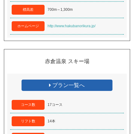
標高差
700m～1,300m
ホームページ
http://www.hakubanorikura.jp/
赤倉温泉 スキー場
プラン一覧へ
コース数
17コース
リフト数
14本