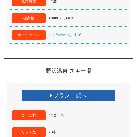
最大斜度
34度
標高差
400m～1,030m
ホームページ
http://www.togari.jp/
野沢温泉 スキー場
プラン一覧へ
コース数
44コース
リフト数
20本