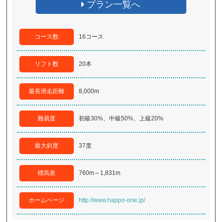
プラン一覧へ
コース数
16コース
リフト数
20本
最長滑走距離
8,000m
難易度
初級30%、中級50%、上級20%
最大斜度
37度
標高差
760m～1,831m
ホームページ
http://www.happo-one.jp/