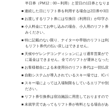
半日券（PM12：00～利用）と翌日の1日券となり
■ 連続した日にリフト券を利用する場合は2日券や
■ お渡しするリフト券には引換日（利用日）が印字
■ 小人料金にてお申し込みの場合、小人用のリフト
みください。
■ 特に記載のない限り、ナイターや早朝のリフトは
もリフト券代の払い戻しはできません。
■ 天候やゲレンデコンディションにより通常営業が
に返金はできません。全てのリフトが運休となっ
■ お客様都合による未使用分のリフト券代は一切払
■ 自動システムが導入されているスキー場では、ICパ
■ スキー場によっては入場制限をしているエリアや
ださい。
■ リフト券引換券は宿泊施設に用意しておりますの
■ 未就学児であってもリフト券が有料となる場合が