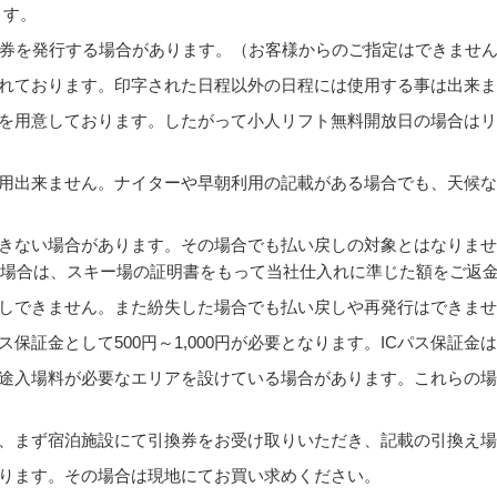
ます。
3日券を発行する場合があります。（お客様からのご指定はできませ
されております。印字された日程以外の日程には使用する事は出来
券を用意しております。したがって小人リフト無料開放日の場合は
利用出来ません。ナイターや早朝利用の記載がある場合でも、天候
できない場合があります。その場合でも払い戻しの対象とはなりま
た場合は、スキー場の証明書をもって当社仕入れに準じた額をご返
戻しできません。また紛失した場合でも払い戻しや再発行はできま
ス保証金として500円～1,000円が必要となります。ICパス保証
別途入場料が必要なエリアを設けている場合があります。これらの
で、まず宿泊施設にて引換券をお受け取りいただき、記載の引換え
あります。その場合は現地にてお買い求めください。